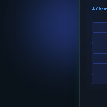
⛳ Cham