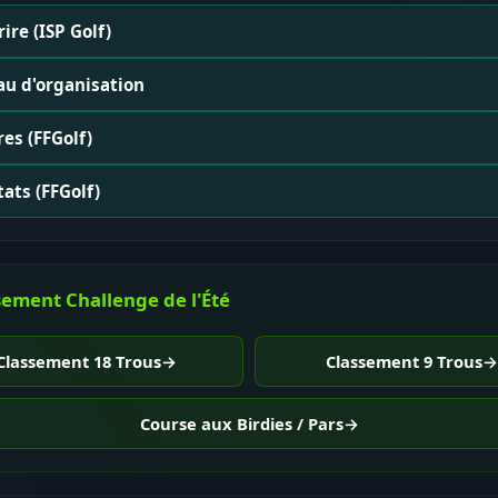
rire (ISP Golf)
au d'organisation
res (FFGolf)
ats (FFGolf)
sement Challenge de l'Été
Classement 18 Trous
→
Classement 9 Trous
→
Course aux Birdies / Pars
→