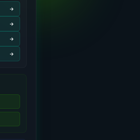
→
→
→
→