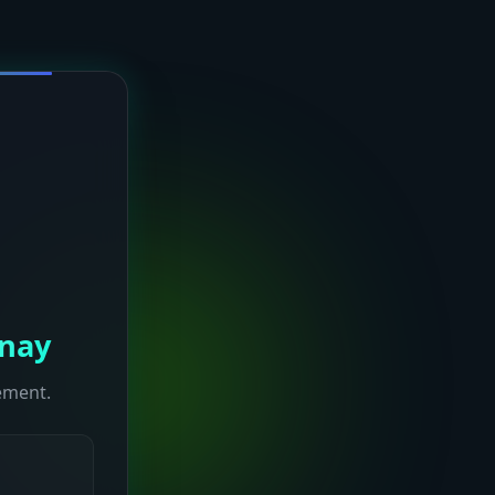
enay
ement.