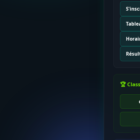
S'insc
Table
Horai
Résult
🏆 Clas